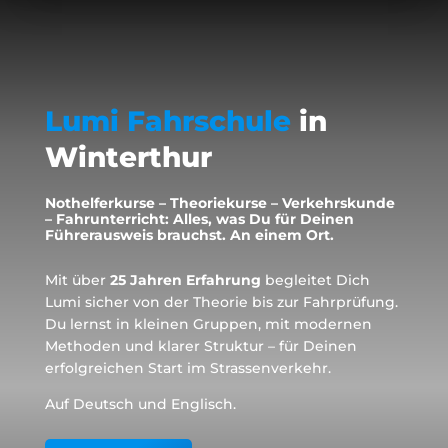
Lumi Fahrschule
in
Winterthur
Nothelferkurse – Theoriekurse – Verkehrskunde
– Fahrunterricht:
Alles, was Du für Deinen
Führerausweis brauchst. An einem Ort.
Mit über
25 Jahren Erfahrung
begleitet Dich
Lumi sicher von der Theorie bis zur Fahrprüfung.
Du lernst in kleinen Gruppen, mit modernen
Methoden und klarer Struktur – für Deinen
erfolgreichen Start im Strassenverkehr.
Auf Deutsch und Englisch.