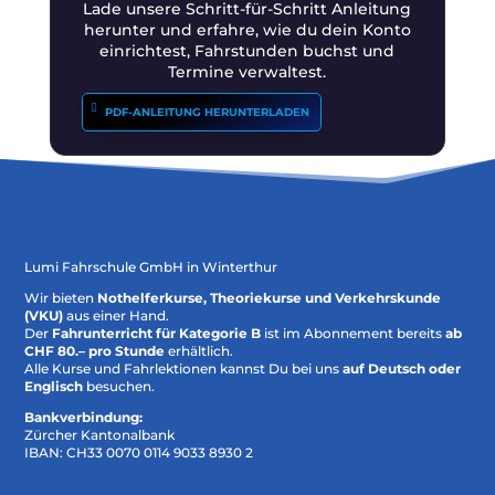
Lade unsere Schritt-für-Schritt Anleitung
herunter und erfahre, wie du dein Konto
einrichtest, Fahrstunden buchst und
Termine verwaltest.
PDF-ANLEITUNG HERUNTERLADEN
Lumi Fahrschule GmbH in Winterthur
Wir bieten
Nothelferkurse, Theoriekurse und Verkehrskunde
(VKU)
aus einer Hand.
Der
Fahrunterricht für Kategorie B
ist im Abonnement bereits
ab
CHF 80.– pro Stunde
erhältlich.
Alle Kurse und Fahrlektionen kannst Du bei uns
auf Deutsch oder
Englisch
besuchen.
Bankverbindung:
Zürcher Kantonalbank
IBAN: CH33 0070 0114 9033 8930 2