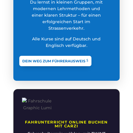
Du lernst in kleinen Gruppen, mit
modernen Lehrmethoden und
einer klaren Struktur – für einen
erfolgreichen Start im
Strassenverkehr.
Alle Kurse sind auf Deutsch und
Englisch verfügbar.
DEIN WEG ZUM FÜHRERAUSWEIS
FAHRUNTERRICHT ONLINE BUCHEN
MIT CARZI