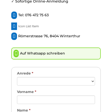
✓ Sofortige Online-Anmeldung

Tel: 076 472 75 63

Icon List Item

Römerstrasse 76, 8404 Winterthur

Auf Whatsapp schreiben
Anrede
*
Vorname
*
Name
*