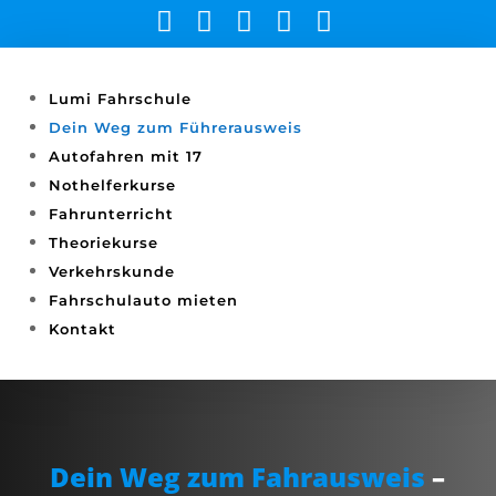





Lumi Fahrschule
Dein Weg zum Führerausweis
Autofahren mit 17
Nothelferkurse
Fahrunterricht
Theoriekurse
Verkehrskunde
Fahrschulauto mieten
Kontakt
Dein Weg zum Fahrausweis
–